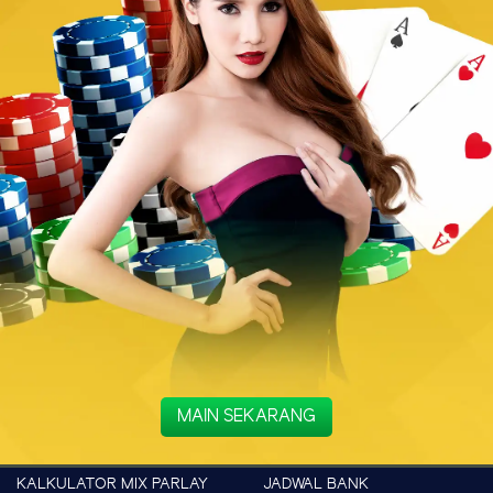
MAIN SEKARANG
KALKULATOR MIX PARLAY
JADWAL BANK