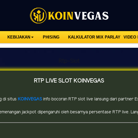
KEBIJAKAN
PHISING
KALKULATOR MIX PARLAY
VIDEO
Rtp-Slot
RTP LIVE SLOT KOINVEGAS
g di situs
KOINVEGAS
info bocoran RTP slot live lansung dari partner E
kemenangan jackpot dipengaruhi oleh besarnya persentase RTP live. Lan