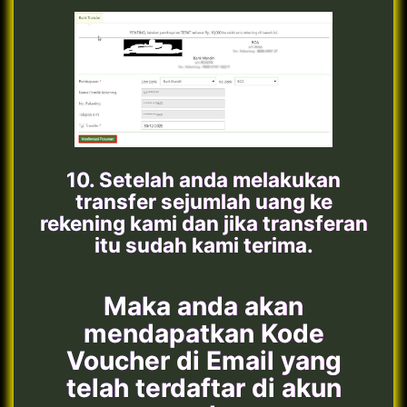
10. Setelah anda melakukan
transfer sejumlah uang ke
rekening kami dan jika transferan
itu sudah kami terima.
Maka anda akan
mendapatkan Kode
Voucher di Email yang
telah terdaftar di akun