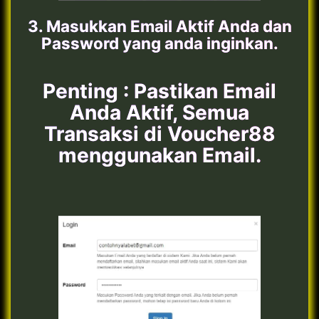
3. Masukkan Email Aktif Anda dan
Password yang anda inginkan.
Penting : Pastikan Email
Anda Aktif, Semua
Transaksi di Voucher88
menggunakan Email.