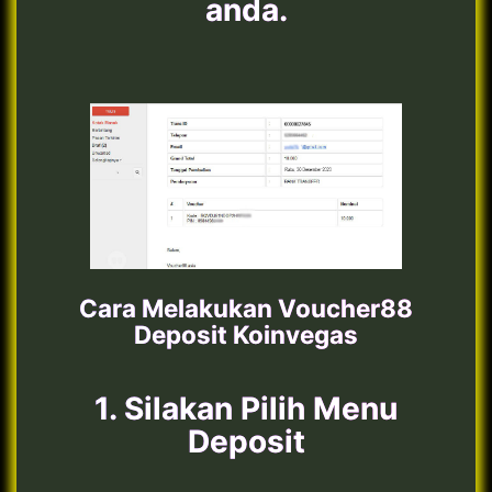
anda.
Cara Melakukan Voucher88
Deposit Koinvegas
1. Silakan Pilih Menu
Deposit