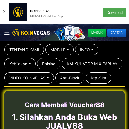
×
KOINVEGAS
Download
KOINVEGAS Mobile App
MASUK
DAFTAR
TENTANG KAMI
MOBILE
INFO
Kebijakan
Phising
KALKULATOR MIX PARLAY
VIDEO KOINVEGAS
Anti-Blokir
Rtp-Slot
Cara Membeli Voucher88
1. Silahkan Anda Buka Web
JUALV88