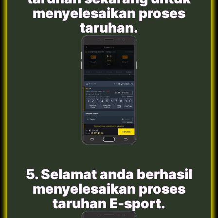
menyelesaikan proses
taruhan.
5. Selamat anda berhasil
menyelesaikan proses
taruhan E-sport.