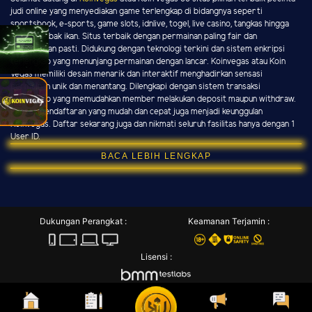
judi online yang menyediakan game terlengkap di bidangnya seperti
sportsbook, e-sports, game slots, idnlive, togel, live casino, tangkas hingga
game tembak ikan. Situs terbaik dengan permainan paling fair dan
kemenangan pasti. Didukung dengan teknologi terkini dan sistem enkripsi
terlengkap yang menunjang permainan dengan lancar. Koinvegas atau Koin
Vegas memiliki desain menarik dan interaktif menghadirkan sensasi
permainan unik dan menantang. Dilengkapi dengan sistem transaksi
terlengkap yang memudahkan member melakukan deposit maupun withdraw.
Proses pendaftaran yang mudah dan cepat juga menjadi keunggulan
Koinvegas. Daftar sekarang juga dan nikmati seluruh fasilitas hanya dengan 1
User ID.
BACA LEBIH LENGKAP
Dukungan Perangkat :
Keamanan Terjamin :
Lisensi :
Copyright © - KOINVEGAS. Seluruh hak cipta dilindungi