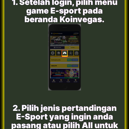
1. Setelah login, pilih menu
game E-sport pada
beranda Koinvegas.
2. Pilih jenis pertandingan
E-Sport yang ingin anda
pasang atau pilih All untuk