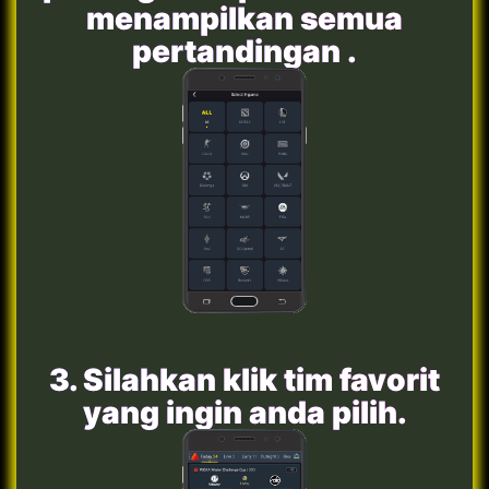
menampilkan semua
pertandingan .
3. Silahkan klik tim favorit
yang ingin anda pilih.