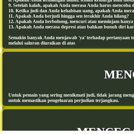
9. Setelah kalah, apakah Anda merasa Anda harus mencoba
10. Ketika judi dan Anda kehabisan uang, apakah Anda meras
11. Apakah Anda berjudi hingga sen terakhir Anda hilang?
12. Apakah Anda berbohong, mencuri atau meminjam hanya 
13. Apakah Anda merasa depresi atau bahkan bunuh diri ka
Semakin banyak Anda menjawab 'ya' terhadap pertanyaan ter
melalui saluran diuraikan di atas
MEN
Untuk pemain yang sering menikmati judi, tidak jarang me
untuk memastikan pengeluaran perjudian terjangkau.
MENCEGA