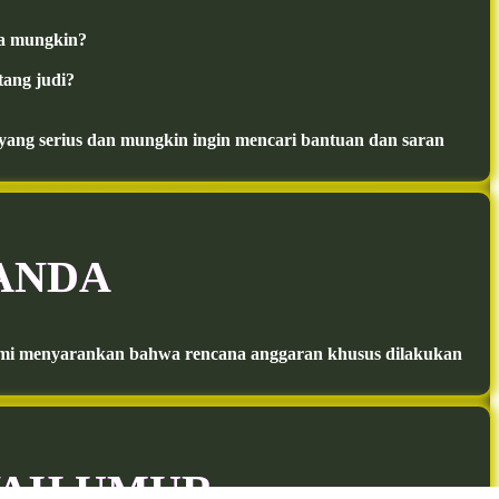
ra mungkin?
ang judi?
yang serius dan mungkin ingin mencari bantuan dan saran
ANDA
Kami menyarankan bahwa rencana anggaran khusus dilakukan
WAH UMUR